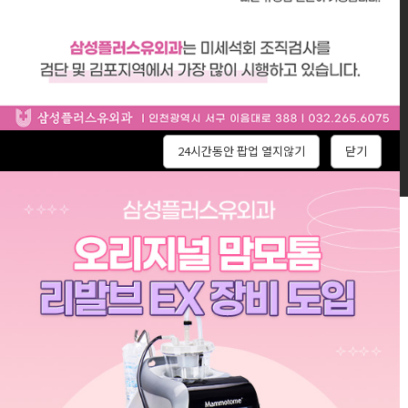
대표 : 김준엽
대표전화 : 032-265-6075 팩스 : 032-265-6080
Copyright 2022 Plus You Breast & Thyroid Clinic. All right reserved.