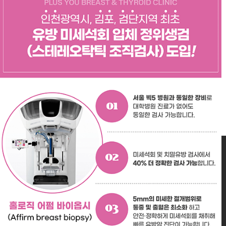
<
>
주소 :
인천 서구 이음대로388 ABM타워
6층 (601~607호)
상호명 : 삼성플러스유외과의원
사업자등록번호 : 255-91-01913